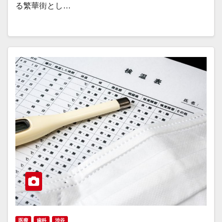
る繁華街とし…
医療
歯科
渋谷