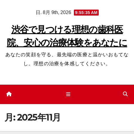
コ
日. 8月 9th, 2026
9:55:36 AM
ン
テ
渋谷で見つける理想の歯科医
ン
院、安心の治療体験をあなたに
ツ
へ
あなたの笑顔を守る、最先端の医療と温かいおもてな
ス
し。理想の治療を体感してください。
キ
ッ
プ
月:
2025年11月