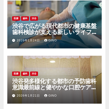
医療
歯科
渋谷
渋谷で広がる現代都市の健康基盤
歯科検診が支える新しいライフ
スタイル
2026年1月24日
GINO
医療
歯科
渋谷
渋谷発多様化する都市の予防歯科
意識最前線と健やかな口腔ケア
の新常識
2026年1月21日
GINO