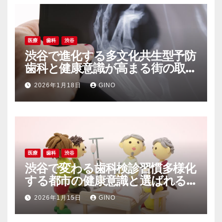
医療
歯科
渋谷
渋谷で進化する多文化共生型予防
歯科と健康意識が高まる街の取り
組み
2026年1月18日
GINO
医療
歯科
渋谷
渋谷で変わる歯科検診習慣多様化
する都市の健康意識と選ばれる
歯科医院
2026年1月15日
GINO