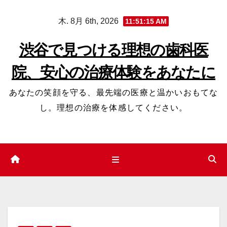
コ
木. 8月 6th, 2026
11:51:16 AM
ン
テ
渋谷で見つける理想の歯科医
ン
院、安心の治療体験をあなたに
ツ
へ
あなたの笑顔を守る、最先端の医療と温かいおもてな
ス
し。理想の治療を体感してください。
キ
ッ
プ