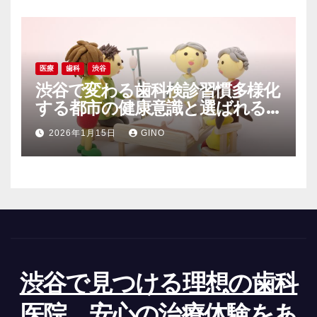
医療
歯科
渋谷
渋谷で変わる歯科検診習慣多様化
する都市の健康意識と選ばれる
歯科医院
2026年1月15日
GINO
渋谷で見つける理想の歯科
医院、安心の治療体験をあ