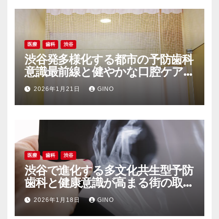
医療
歯科
渋谷
渋谷発多様化する都市の予防歯科
意識最前線と健やかな口腔ケア
の新常識
2026年1月21日
GINO
医療
歯科
渋谷
渋谷で進化する多文化共生型予防
歯科と健康意識が高まる街の取り
組み
2026年1月18日
GINO