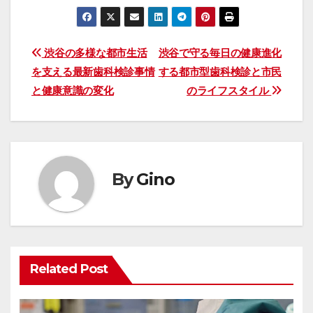
投
渋谷の多様な都市生活
渋谷で守る毎日の健康進化
を支える最新歯科検診事情
する都市型歯科検診と市民
稿
と健康意識の変化
のライフスタイル
ナ
ビ
ゲ
By
Gino
ー
シ
ョ
Related Post
ン