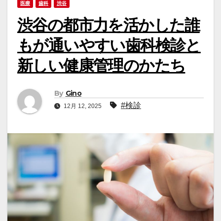
医療
歯科
渋谷
渋谷の都市力を活かした誰
もが通いやすい歯科検診と
新しい健康管理のかたち
By
Gino
#検診
12月 12, 2025