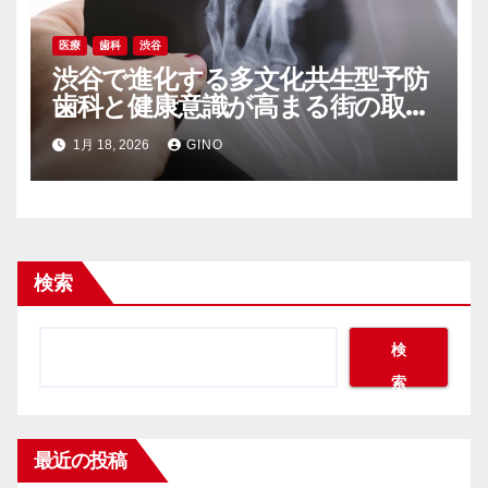
医療
歯科
渋谷
渋谷で進化する多文化共生型予防
歯科と健康意識が高まる街の取り
組み
1月 18, 2026
GINO
検索
検
索
最近の投稿