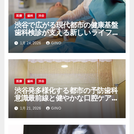
医療
歯科
渋谷
渋谷で広がる現代都市の健康基盤
歯科検診が支える新しいライフス
タイル
1月 24, 2026
GINO
医療
歯科
渋谷
渋谷発多様化する都市の予防歯科
意識最前線と健やかな口腔ケアの
新常識
1月 21, 2026
GINO