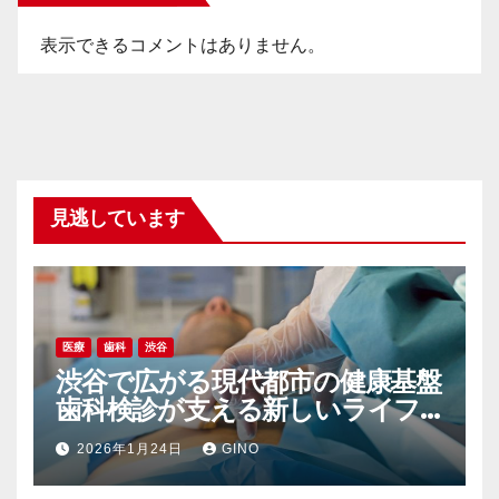
表示できるコメントはありません。
見逃しています
医療
歯科
渋谷
渋谷で広がる現代都市の健康基盤
歯科検診が支える新しいライフ
スタイル
2026年1月24日
GINO