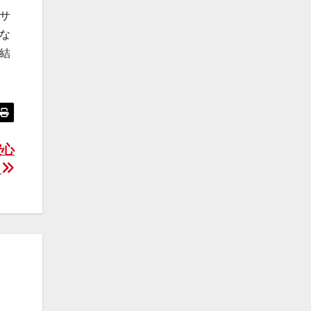
サ
な
結
安心
理