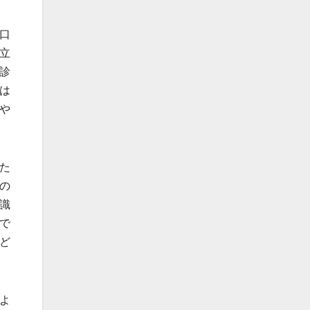
口
立
診
は
や
た
の
識
で
ど
よ