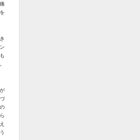
痛
を
き
ン
も
。
が
づ
の
ら
え
う