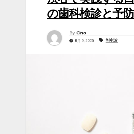
の歯科検診と予防
By
Gino
#検診
9月 9, 2025