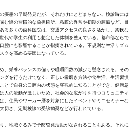
の疾患の早期発見だが、それだけにとどまらない。検診時には
噛む際の習慣的な負担箇所、粘膜の異常や初期の腫瘍など、目
ある多くの歯科医院は、交通アクセスの良さを活かし、柔軟な
世代や学生の利用も想定した体制を整えている。都市部ならで
口腔にも影響することが指摘されている。不規則な生活リズム
スクを高める要因になっている。
め、栄養バランスの偏りや咀嚼回数の減少も懸念される。その
ングを行うだけでなく、正しい歯磨き方法や食生活、生活習慣
ことで自身の口腔内の状態を客観的に知ることができ、健康意
は人の流動が激しいため、社会的な広がりを持つコミュニティ
ば、住民やワーカー層を対象にしたイベントやミニセミナーな
大切さ、定期検診の受診勧奨などが行われている。
り、地域ぐるみで予防啓発活動がなされることもある。それに