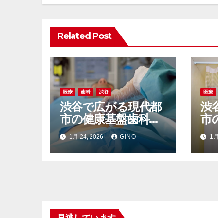
シ
ョ
Related Post
ン
医療
歯科
渋谷
医療
渋谷で広がる現代都
渋
市の健康基盤歯科検
市
診が支える新しいラ
前
1月 24, 2026
GINO
1月
イフスタイル
ケ