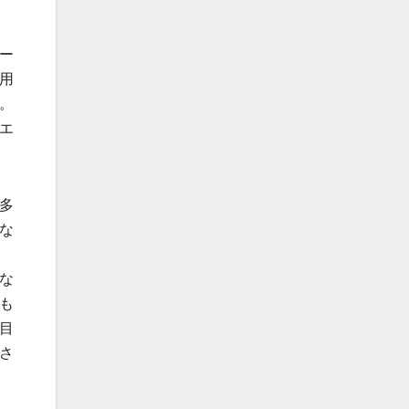
ー
用
。
エ
多
な
な
も
目
さ