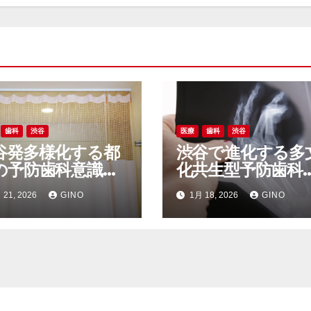
歯科
渋谷
医療
歯科
渋谷
谷発多様化する都
渋谷で進化する多
の予防歯科意識最
化共生型予防歯科
線と健やかな口腔
健康意識が高まる
 21, 2026
GINO
1月 18, 2026
GINO
アの新常識
の取り組み