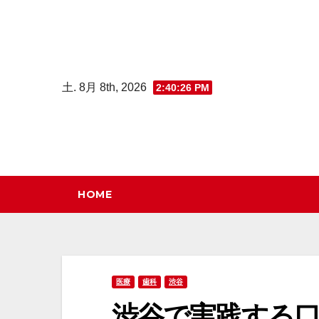
コ
ン
テ
ン
土. 8月 8th, 2026
2:40:27 PM
ツ
へ
ス
キ
ッ
HOME
プ
医療
歯科
渋谷
渋谷で実践する